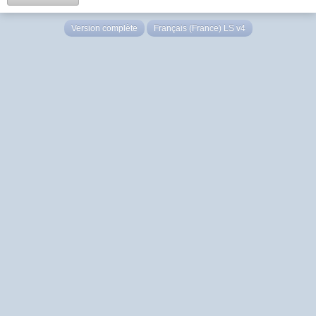
Version complète
Français (France) LS v4