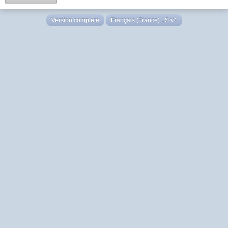
Version complète
Français (France) LS v4