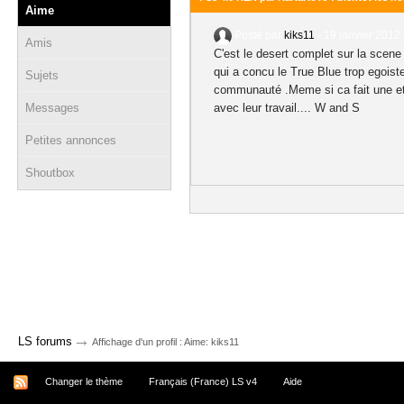
Aime
Posté par
kiks11
-
19 janvier 2012 
Amis
C'est le desert complet sur la scene
qui a concu le True Blue trop egois
Sujets
communauté .Meme si ca fait une ete
Messages
avec leur travail.... W and S
Petites annonces
Shoutbox
→
LS forums
Affichage d'un profil : Aime: kiks11
Changer le thème
Français (France) LS v4
Aide