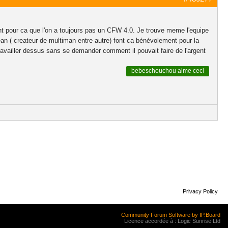
ent pour ca que l'on a toujours pas un CFW 4.0. Je trouve meme l'equipe
an ( createur de multiman entre autre) font ca bénévolement pour la
availler dessus sans se demander comment il pouvait faire de l'argent
bebeschouchou
aime ceci
Privacy Policy
Community Forum Software by IP.Board
Licence accordée à : Logic Sunrise Ltd