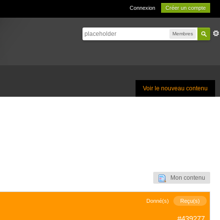
Connexion
Créer un compte
Membres
Voir le nouveau contenu
Mon contenu
Donné(s)
Reçu(s)
#439277