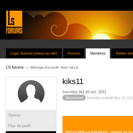
Logic-Sunrise (retour au site)
Forums
Membres
Petites a
→
LS forums
Affichage d'un profil : Aime: kiks11
kiks11
Inscrit(e) (le) 10 oct. 2011
Déconnecté
Dernière activité févr. 02 20
Aperçu
Flux du profil
PS3 4.0 HEN par KaKaRoTo : bientôt les h