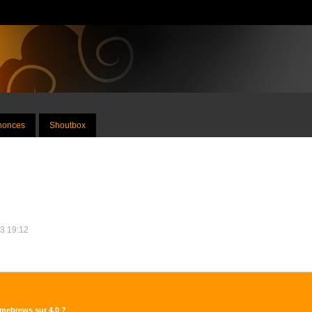
nnonces
Shoutbox
13 19:12
omebrews sur 4.0 ?