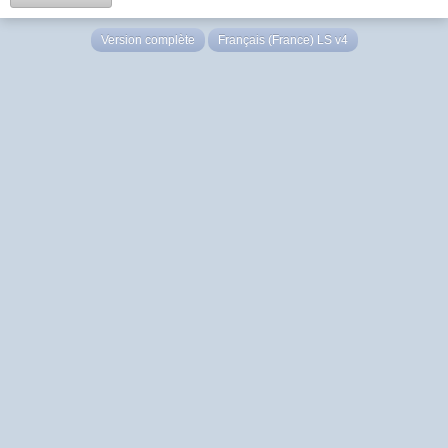
Version complète
Français (France) LS v4