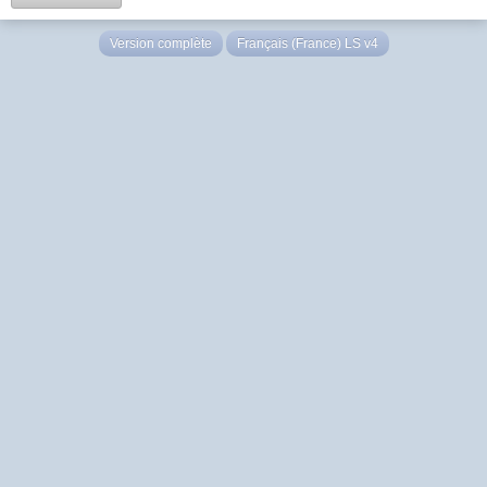
Version complète
Français (France) LS v4