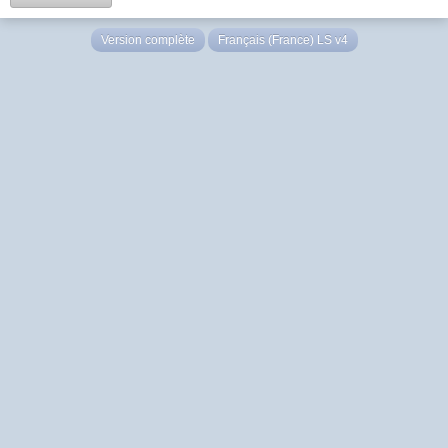
Version complète
Français (France) LS v4