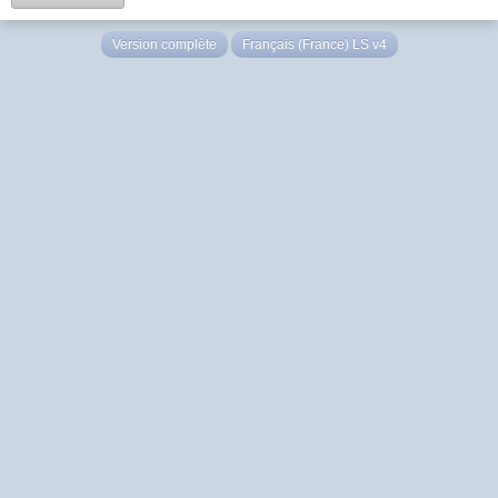
Version complète
Français (France) LS v4