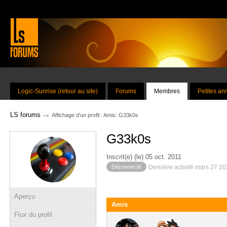
Logic-Sunrise (retour au site)
Forums
Membres
Petites a
→
LS forums
Affichage d'un profil : Amis: G33k0s
G33k0s
Inscrit(e) (le) 05 oct. 2011
Déconnecté
Dernière activité mars 27 2
Aperçu
Amis
Flux du profil