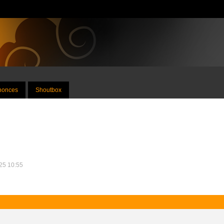
nnonces
Shoutbox
025 10:55