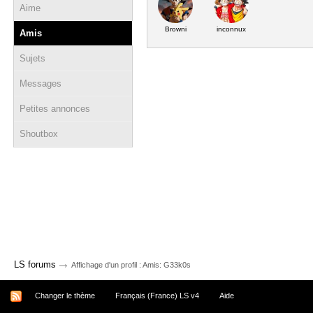
Aime
Browni
inconnux
Amis
Sujets
Messages
Petites annonces
Shoutbox
→
LS forums
Affichage d'un profil : Amis: G33k0s
Changer le thème
Français (France) LS v4
Aide