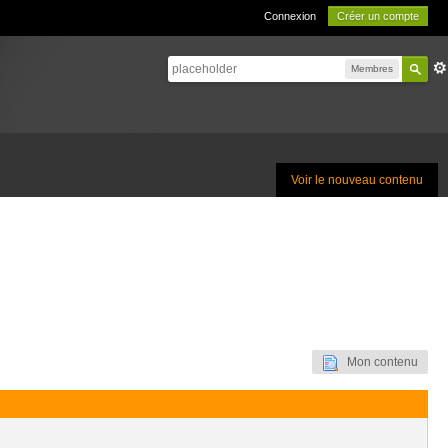
Connexion
Créer un compte
Membres
Voir le nouveau contenu
Mon contenu