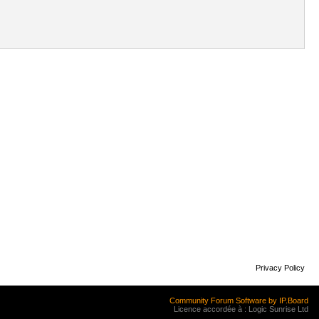
Privacy Policy
Community Forum Software by IP.Board
Licence accordée à : Logic Sunrise Ltd