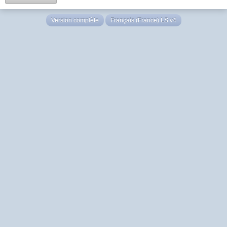
Version complète
Français (France) LS v4