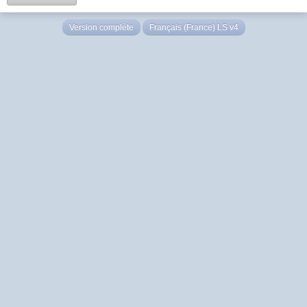
Version complète
Français (France) LS v4