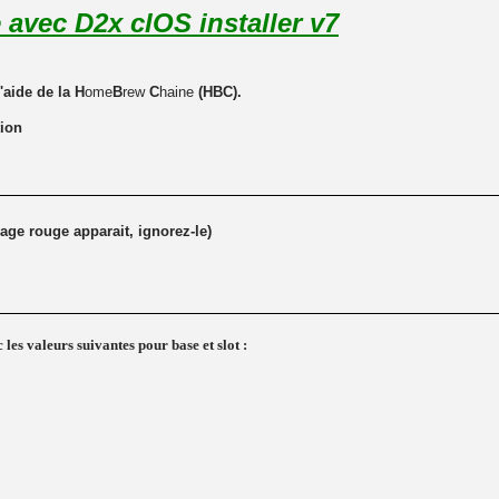
 avec D2x cIOS installer v7
l'aide de la
H
ome
B
rew
C
haine
(HBC).
tion
age rouge apparait, ignorez-le)
 les valeurs suivantes pour base et slot :