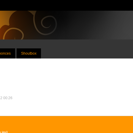
nnonces
Shoutbox
12 00:26
 jeu)