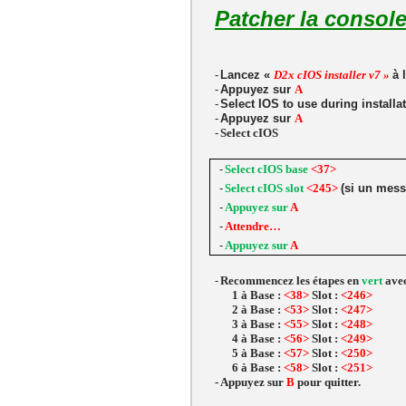
Patcher la console
-
Lancez «
D2x cIOS installer v7 »
à 
-
Appuyez sur
A
-
Select IOS to use during installa
-
Appuyez sur
A
-
Select cIOS
-
Select cIOS base
<37>
-
Select cIOS slot
<245>
(si un mess
-
Appuyez sur
A
-
Attendre…
-
Appuyez sur
A
-
Recommencez les étapes en
vert
avec
1
à
Base :
<38>
Slot :
<246>
2
à
Base :
<53>
Slot :
<247>
3
à
Base :
<55>
Slot :
<248>
4
à
Base :
<56>
Slot :
<249>
5
à
Base :
<57>
Slot :
<250>
6
à
Base :
<58>
Slot :
<251>
- Appuyez sur
B
pour quitter.