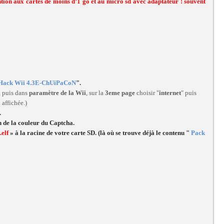
ntion aux cartes de moins d’1 go et au micro sd avec adaptateur ! souvent
Hack Wii 4.3E-ChUiPaCoN
".
, puis dans
paramètre de la Wii
, sur la
3eme page
choisir "
internet
" puis
 affichée.)
.
n de la couleur du Captcha.
.elf
»
à la racine de votre carte SD. (là où se trouve déjà le contenu "
Pack