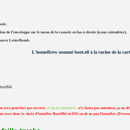
sole.
cône de l’enveloppe sur le menu de la console en bas à droite (icone calendrier).
ncez LetterBomb.
L'homeBrew nommé boot.elf à la racine de la carte
bootMii.
ne sera peut-être pas en vert,
«Can be installed »
n’y faites pas attention, ça ne 
us avez donc le choix d’installer BootMii en IOS ou de ne pas l’installer. (Person