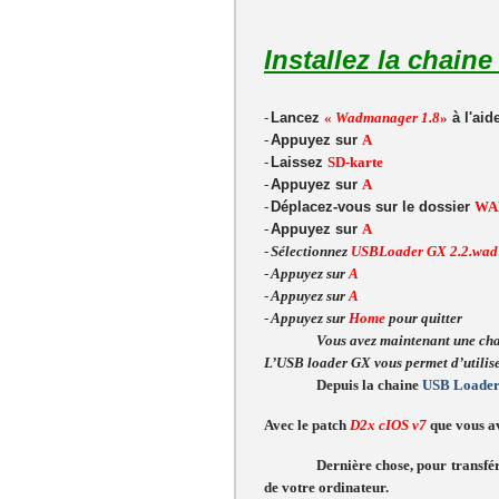
Installez la chain
-
Lancez
«
Wadmanager 1.8
»
à l'aid
-
Appuyez sur
A
-
Laissez
SD-karte
-
Appuyez sur
A
-
Déplacez-vous sur le dossier
WA
-
Appuyez sur
A
-
Sélectionnez
USBLoader GX 2.2.wad
-
Appuyez sur
A
-
Appuyez sur
A
-
Appuyez sur
Home
pour quitter
Vous avez maintenant une cha
L’USB loader GX vous permet d’utilis
Depuis la chaine
USB Loade
Avec le patch
D2x cIOS v7
que vous a
Dernière chose, pour transfé
de votre ordinateur.