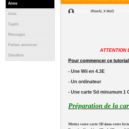
Aime
Posté par
iReeAL X MoD
-
30 janv
Amis
Sujets
Messages
Petites annonces
ATTENTION 
Shoutbox
Pour commencer ce tutorial 
- Une Wii en 4.3E
- Un ordinateur
- Une carte Sd minumum 1 G
Préparation de la ca
Mettez votre carte SD dans votre lect