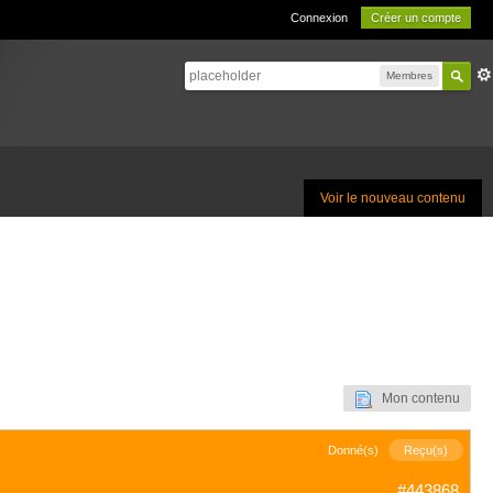
Connexion
Créer un compte
Membres
Voir le nouveau contenu
Mon contenu
Donné(s)
Reçu(s)
#443868