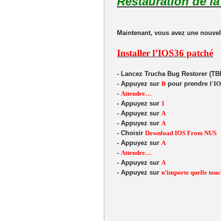
Restauration de la 
Maintenant, vous avez une nouvel
Installer l’IOS36 patché
- Lancez Trucha Bug Restorer (TB
- Appuyez sur
B
pour prendre
l'IO
-
Attendre…
- Appuyez sur
1
- Appuyez sur
A
- Appuyez sur
A
- Choisir
Download IOS From NUS
- Appuyez sur
A
-
Attendre…
- Appuyez sur
A
- Appuyez sur
n’importe quelle tou