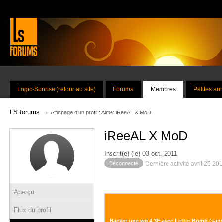
Logic-Sunrise (retour au site)
Forums
Membres
Petites a
→
LS forums
Affichage d'un profil : Aime: iReeAL X MoD
iReeAL X MoD
Inscrit(e) (le) 03 oct. 2011
Déconnecté
Dernière activité avril 25 20
Aperçu
Flux du profil
Hacker une wii 4.3E avec Letter Bomb (sans