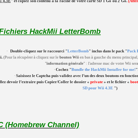
i 4.3E
" et copiez son contenu à la racine de votre carte SD 1 Go ou 2 Go.
(Atte
Fichiers HackMii LetterBomb
·
Double-cliquez sur le raccourci "
LetterBomb
" inclus dans le pack "
Pack 
i.
(Pour la récupérer
à
cliquez sur le
bouton Wii
en bas à gauche du menu principal
"
information générale
" : l'adresse mac de votre Wii sera
·
Cochez "
Bundle the HackMii Installer for me!
"
·
Saisissez le Captcha puis validez avec l’un des deux boutons en fonctio
llez devoir l’extraire puis Copier/Coller le dossier «
private
» et le fichier «
boot
SD pour Wii 4.3E
")
BC (Homebrew Channel)