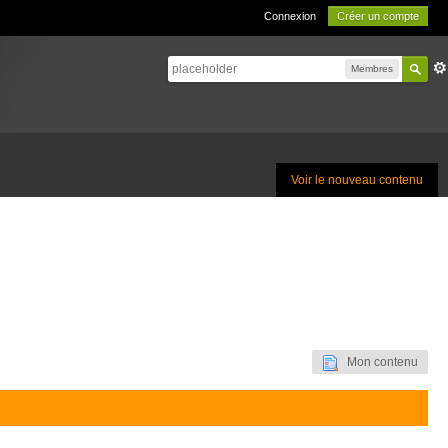
Connexion
Créer un compte
Membres
Voir le nouveau contenu
Mon contenu