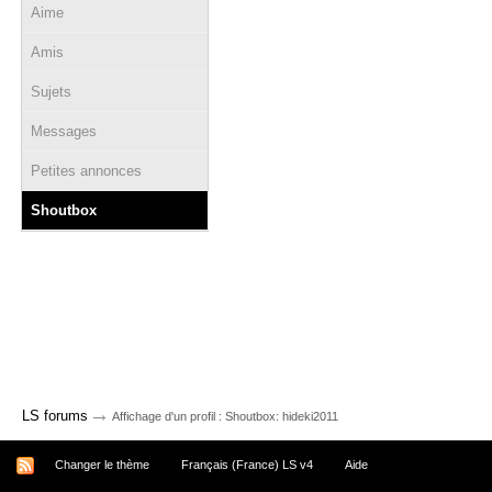
Aime
Amis
Sujets
Messages
Petites annonces
Shoutbox
→
LS forums
Affichage d'un profil : Shoutbox: hideki2011
Changer le thème
Français (France) LS v4
Aide