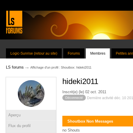
Logic-Sunrise (retour au site)
Forums
Membres
Petites a
→
LS forums
Affichage d'un profil : Shoutbox: hideki2011
hideki2011
Inscrit(e) (le) 02 oct. 2011
Déconnecté
Dernière activité déc. 10 20
Aperçu
Shoutbox Non Messages
Flux du profil
no Shouts