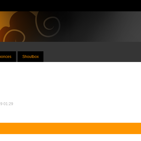
nnonces
Shoutbox
19 01:29