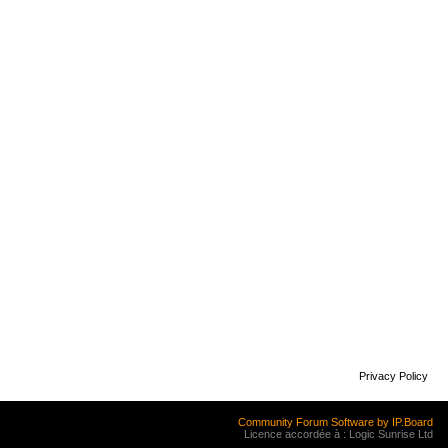
Privacy Policy
Community Forum Software by IP.Board
Licence accordée à : Logic Sunrise Ltd