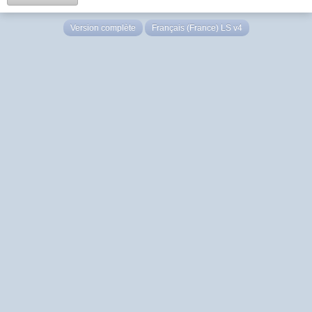
Version complète
Français (France) LS v4