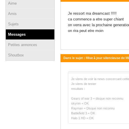
Aime
18 novembre 2011 - 16:56
Je ressort ma dreamcast !!!!!
Amis
ca commence a etre super chiant
Sujets
on verra avec la prochaine generatio
on rira peut etre moin
Messages
Petites annonces
Shoutbox
Dans le sujet : Mise à jour silencieuse de M
18 novembre 2011 - 16:53
Je viens de voir la news concercant cette
Je viens de tester
resultats :
Gears of war 3 = disque non reconnu
skyrim = OK
Rayman = Disque non reconnu
Battlefield 3 = OK
Halo 1 HD = OK