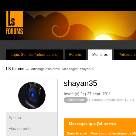
Logic-Sunrise (retour au site)
Forums
Membres
Petites a
→
LS forums
Affichage d'un profil : Messages: shayan35
shayan35
Inscrit(e) (le) 27 sept. 2011
Déconnecté
Dernière activité févr. 17 20
Aperçu
Messages que j'ai postés
Flux du profil
Dans le sujet : Mise à jour silencieuse de M