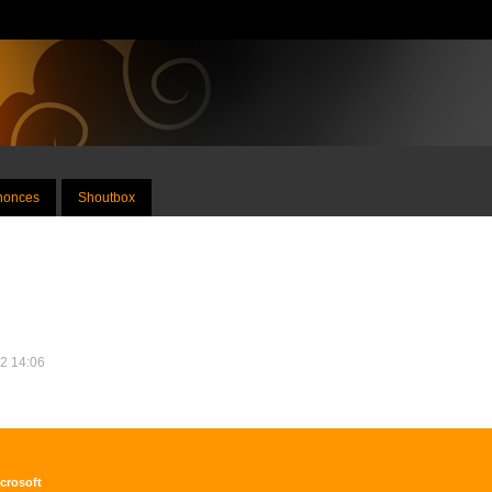
nnonces
Shoutbox
12 14:06
icrosoft