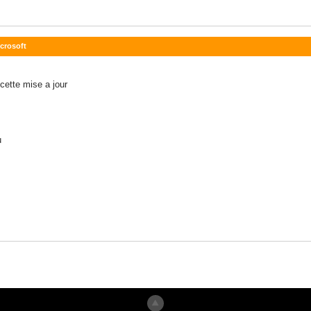
icrosoft
cette mise a jour
u