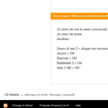
Dans le sujet : Mise à jour silencieuse de M
18 novembre 2011 - 16:49
Je viens de voir la news concercant 
Je viens de tester
resultats :
Gears of war 3 = disque non reconn
skyrim = OK
Rayman = OK
Battlefield 3 = OK
Halo 1 HD = OK
→
LS forums
Affichage d'un profil : Messages: shayan35
Changer le thème
Français (France) LS v4
Aide