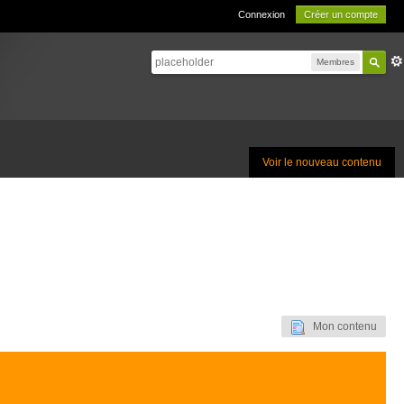
Connexion
Créer un compte
Membres
Voir le nouveau contenu
Mon contenu