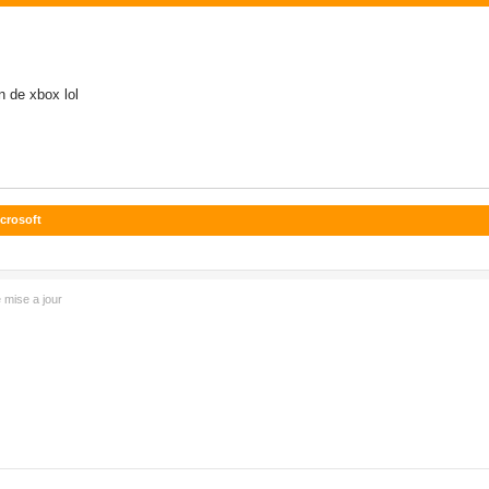
n de xbox lol
icrosoft
 mise a jour