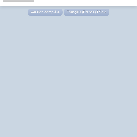
Version complète
Français (France) LS v4