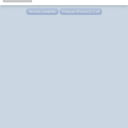
Version complète
Français (France) LS v4