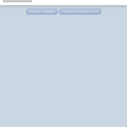
Version complète
Français (France) LS v4