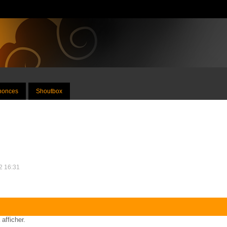
nnonces
Shoutbox
12 16:31
 afficher.