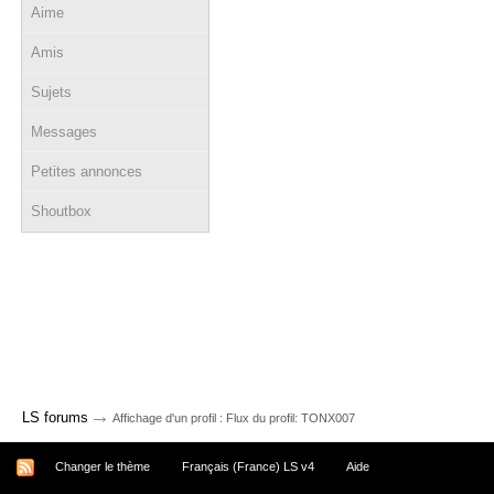
Aime
Amis
Sujets
Messages
Petites annonces
Shoutbox
→
LS forums
Affichage d'un profil : Flux du profil: TONX007
Changer le thème
Français (France) LS v4
Aide