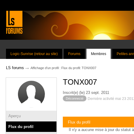
Logic-Sunrise (retour au site)
Forums
Membres
Petites a
→
LS forums
Affichage d'un profil : Flux du profil: TONX007
TONX007
Inscrit(e) (le) 23 sept. 2011
Déconnecté
Dernière activité mai 23 20
Aperçu
Flux du profil
Flux du profil
Il n'y a aucune mise à jour du statut à