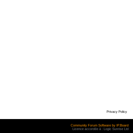
Privacy Policy
Community Forum Software by IP.Board
Licence accordée à : Logic Sunrise Ltd