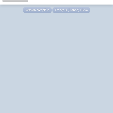
Version complète
Français (France) LS v4