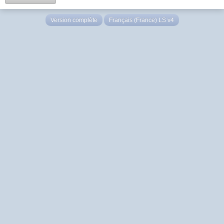
Version complète
Français (France) LS v4