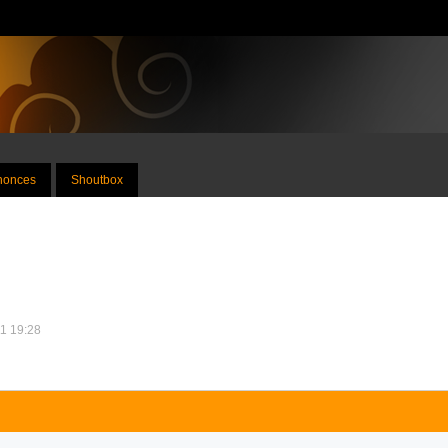
nnonces
Shoutbox
11 19:28