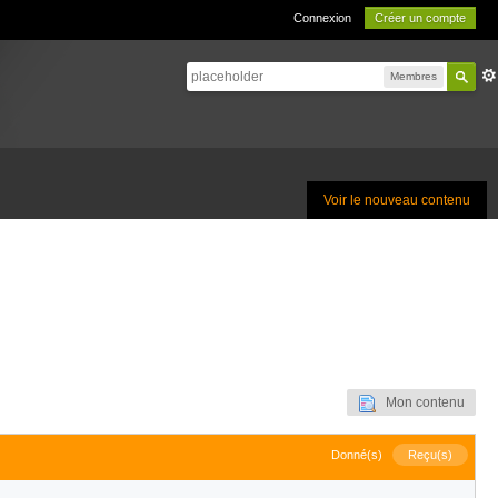
Connexion
Créer un compte
Membres
Voir le nouveau contenu
Mon contenu
Donné(s)
Reçu(s)