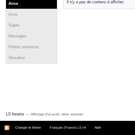
Il n'y a pas de contenu à afficher.
Aime
Amis
Sujets
Messages
Petites annonces
Shoutbox
→
LS forums
Affichage d'un profil : Aime: eastman
Changer le thème
Français (France) LS v4
Aide