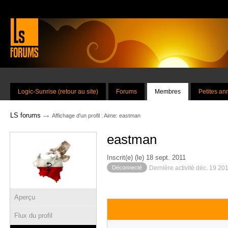
Logic-Sunrise (retour au site)
Forums
Membres
Petites a
→
LS forums
Affichage d'un profil : Aime: eastman
eastman
Inscrit(e) (le) 18 sept. 2011
Déconnecté
Dernière activité déc. 19 20
Aperçu
Flux du profil