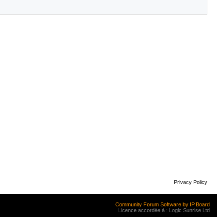
Privacy Policy
Community Forum Software by IP.Board
Licence accordée à : Logic Sunrise Ltd