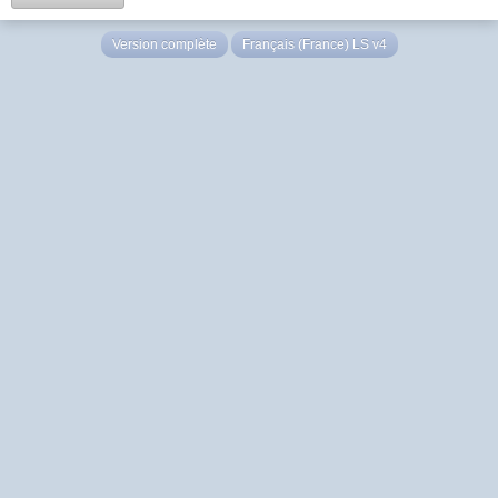
Version complète
Français (France) LS v4