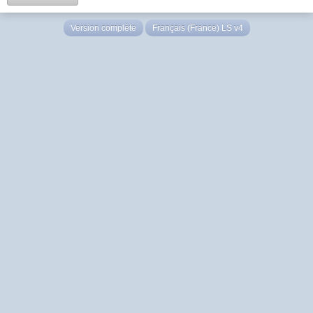
Version complète
Français (France) LS v4