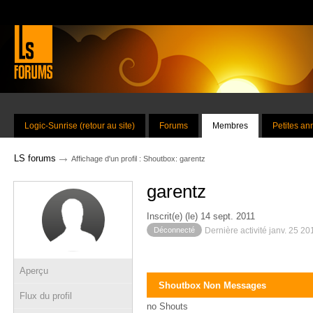
Logic-Sunrise (retour au site)
Forums
Membres
Petites a
→
LS forums
Affichage d'un profil : Shoutbox: garentz
garentz
Inscrit(e) (le) 14 sept. 2011
Déconnecté
Dernière activité janv. 25 2
Aperçu
Shoutbox Non Messages
Flux du profil
no Shouts