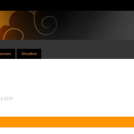
nnonces
Shoutbox
012 12:37