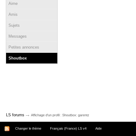
Aime
Amis
Sujets
Messages
Petites annonces
Shoutbox
→
LS forums
Affichage d'un profil : Shoutbox: garentz
Changer le thème
Français (France) LS v4
Aide