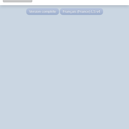
Version complète
Français (France) LS v4