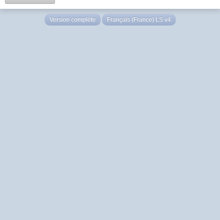
Version complète
Français (France) LS v4