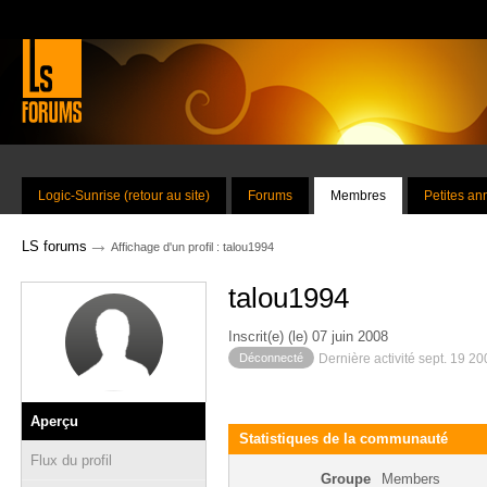
Logic-Sunrise (retour au site)
Forums
Membres
Petites a
→
LS forums
Affichage d'un profil : talou1994
talou1994
Inscrit(e) (le) 07 juin 2008
Déconnecté
Dernière activité sept. 19 2
Aperçu
Statistiques de la communauté
Flux du profil
Groupe
Members