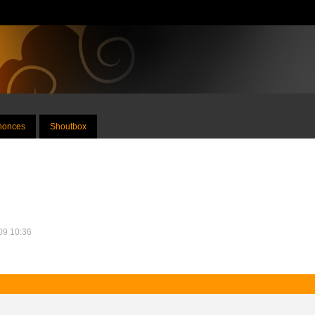
nnonces
Shoutbox
009 10:36