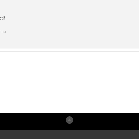
tif
onnu