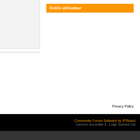
Outils utilisateur
Privacy Policy
Community Forum Software by IP.Board
Licence accordée à : Logic Sunrise Ltd