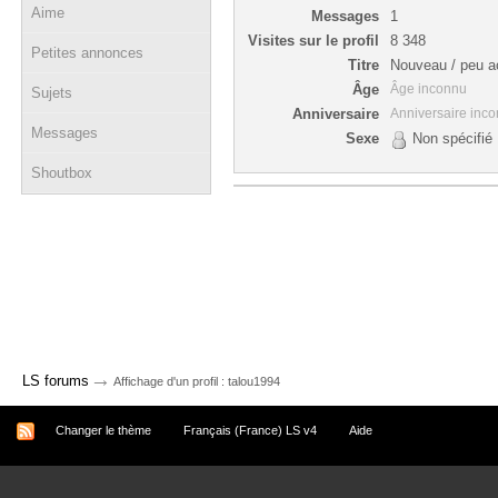
Aime
Messages
1
Visites sur le profil
8 348
Petites annonces
Titre
Nouveau / peu ac
Âge
Âge inconnu
Sujets
Anniversaire
Anniversaire inc
Messages
Sexe
Non spécifié
Shoutbox
→
LS forums
Affichage d'un profil : talou1994
Changer le thème
Français (France) LS v4
Aide