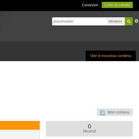
Connexion
Créer un compte
Membres
Voir le nouveau contenu
Mon contenu
0
Neutral