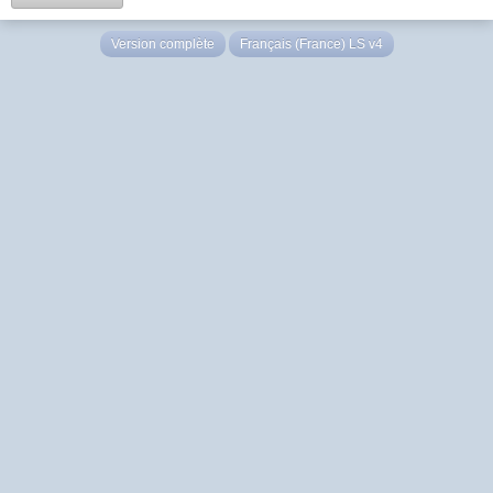
Version complète
Français (France) LS v4