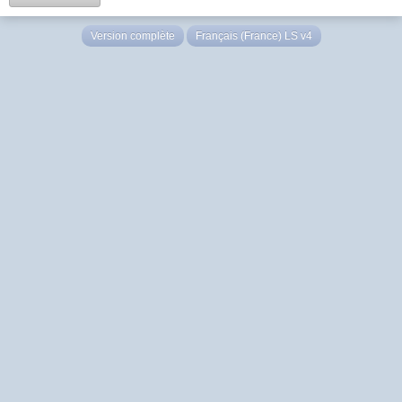
Version complète
Français (France) LS v4