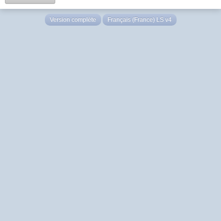
Version complète
Français (France) LS v4