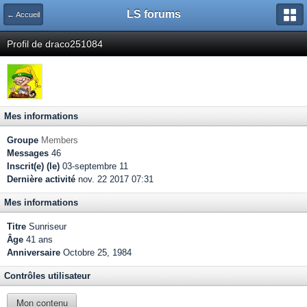
LS forums
← Accueil
Profil de draco251084
Mes informations
Groupe
Members
Messages
46
Inscrit(e) (le)
03-septembre 11
Dernière activité
nov. 22 2017 07:31
Mes informations
Titre
Sunriseur
Âge
41 ans
Anniversaire
Octobre 25, 1984
Contrôles utilisateur
Mon contenu