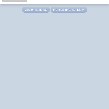
Version complète
Français (France) LS v4