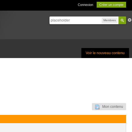
Connexion
Créer un compte
Membres
Voir le nouveau contenu
Mon contenu