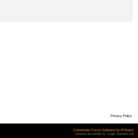
Privacy Policy
Community Forum Software by IP.Board
Licence accordée à : Logic Sunrise Ltd