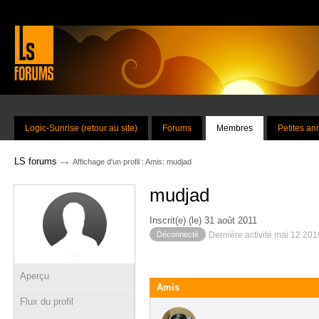
Logic-Sunrise (retour au site)
Forums
Membres
Petites a
→
LS forums
Affichage d'un profil : Amis: mudjad
mudjad
Inscrit(e) (le) 31 août 2011
Déconnecté
Dernière activité mai 12 20
Aperçu
Amis
Flux du profil