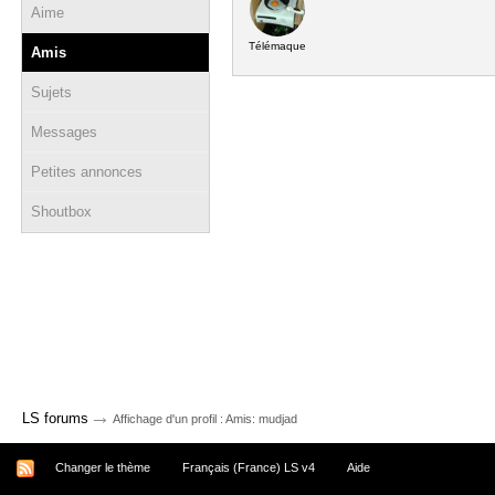
Aime
Télémaque
Amis
Sujets
Messages
Petites annonces
Shoutbox
→
LS forums
Affichage d'un profil : Amis: mudjad
Changer le thème
Français (France) LS v4
Aide