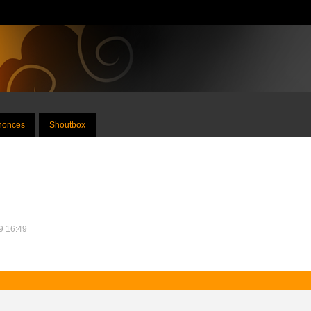
nnonces
Shoutbox
19 16:49