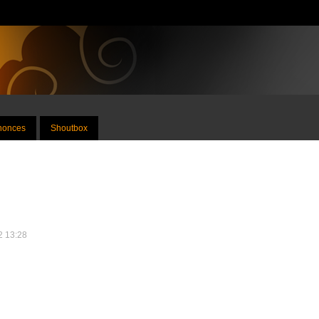
nnonces
Shoutbox
12 13:28