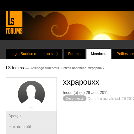
Logic-Sunrise (retour au site)
Forums
Membres
Petites a
→
LS forums
Affichage d'un profil : Petites annonces: xxpapouxx
xxpapouxx
Inscrit(e) (le) 29 août 2011
Déconnecté
Dernière activité oct. 26 20
Aperçu
Flux du profil