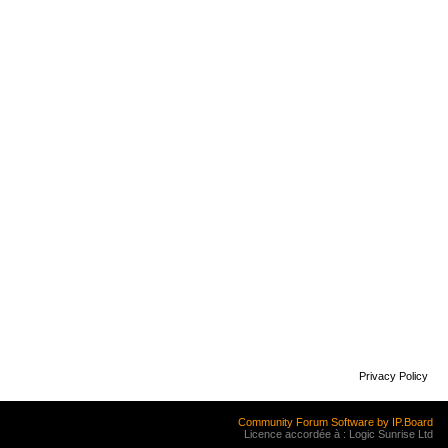
Privacy Policy
Community Forum Software by IP.Board
Licence accordée à : Logic Sunrise Ltd