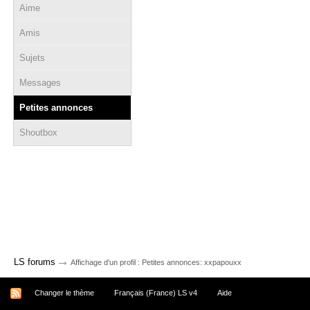
Aime
Amis
Sujets
Messages
Petites annonces
Shoutbox
→
LS forums
Affichage d'un profil : Petites annonces: xxpapouxx
Changer le thème
Français (France) LS v4
Aide