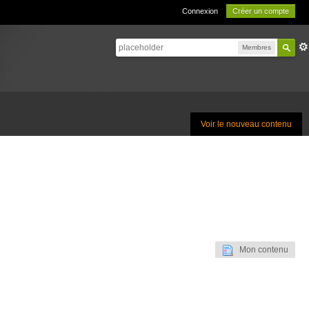
Connexion
Créer un compte
Membres
Voir le nouveau contenu
Mon contenu