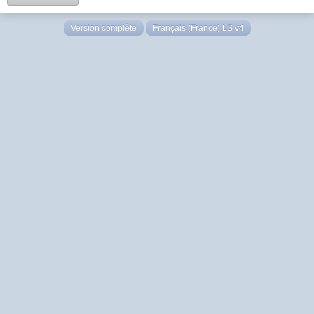
Version complète
Français (France) LS v4