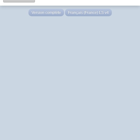
Version complète
Français (France) LS v4