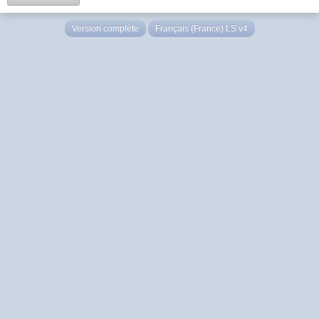
Version complète
Français (France) LS v4