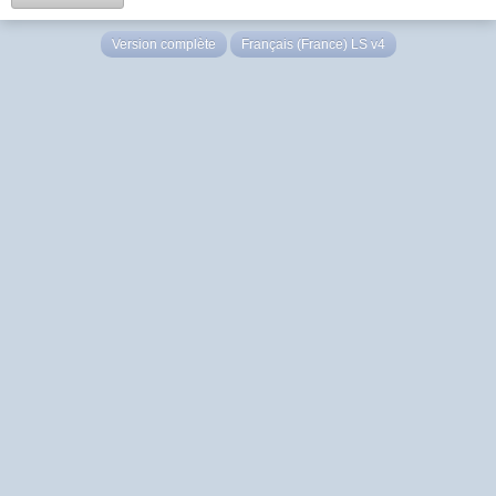
Version complète
Français (France) LS v4