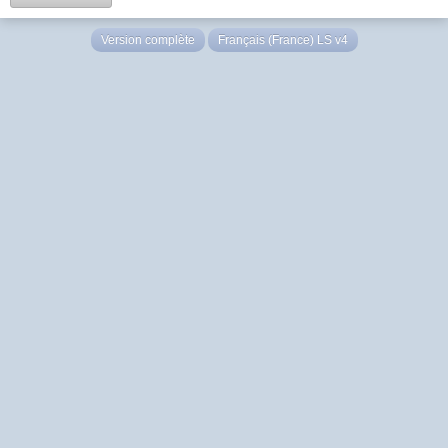
Version complète
Français (France) LS v4