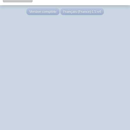
Version complète
Français (France) LS v4