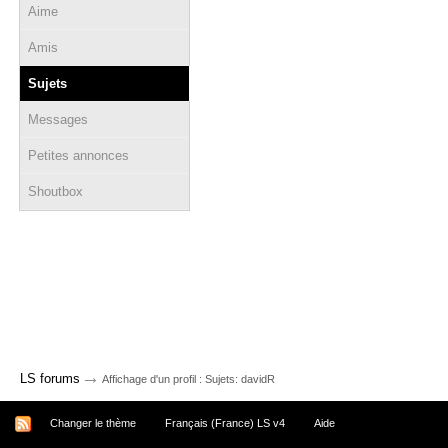
Aime
Amis
Sujets
Messages
Petites annonces
Shoutbox
→
LS forums
Affichage d'un profil : Sujets: davidR
Changer le thème
Français (France) LS v4
Aide