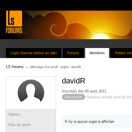
Logic-Sunrise (retour au site)
Forums
Membres
Petites a
→
LS forums
Affichage d'un profil : Sujets: davidR
davidR
Inscrit(e) (le) 09 août 2011
Déconnecté
Dernière activité août 09 20
Aperçu
Il n'y a aucun sujet à afficher
Flux du profil