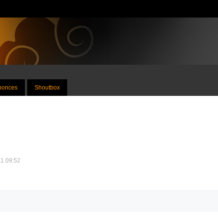
nnonces
Shoutbox
11 09:52