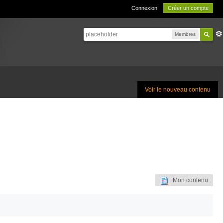
Connexion
Créer un compte
Membres
Voir le nouveau contenu
Mon contenu