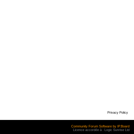
Privacy Policy
Community Forum Software by IP.Board
Licence accordée à : Logic Sunrise Ltd