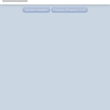
Version complète
Français (France) LS v4