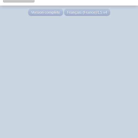
Version complète
Français (France) LS v4