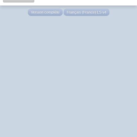
Version complète
Français (France) LS v4