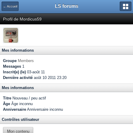
LS forums
← Accueil
Profil de Mordicus59
Mes informations
Groupe
Members
Messages
1
Inscrit(e) (le)
03-août 11
Dernière activité
août 10 2011 23:20
Mes informations
Titre
Nouveau / peu actif
Âge
Âge inconnu
Anniversaire
Anniversaire inconnu
Contrôles utilisateur
Mon contenu