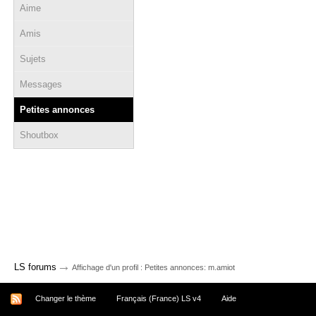
Aime
Amis
Sujets
Messages
Petites annonces
Shoutbox
→
LS forums
Affichage d'un profil : Petites annonces: m.amiot
Changer le thème
Français (France) LS v4
Aide