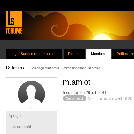
Logic-Sunrise (retour au site)
Forums
Membres
Petites a
→
LS forums
Affichage d'un profil : Petites annonces: m.amiot
m.amiot
Inscrit(e) (le) 26 juil. 2011
Déconnecté
Dernière activité avril 16 20
Aperçu
Flux du profil