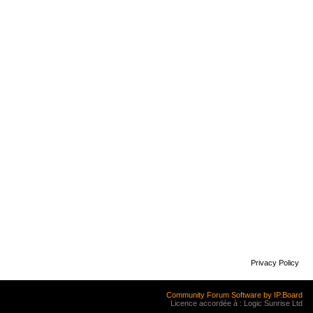
Privacy Policy
Community Forum Software by IP.Board
Licence accordée à : Logic Sunrise Ltd