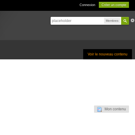
Connexion
Créer un compte
Membres
Voir le nouveau contenu
Mon contenu