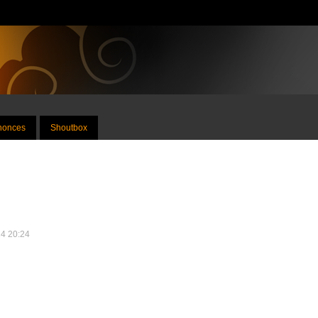
nnonces
Shoutbox
14 20:24