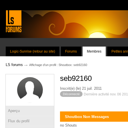
Logic-Sunrise (retour au site)
Forums
Membres
Petites a
→
LS forums
Affichage d'un profil : Shoutbox: seb92160
seb92160
Inscrit(e) (le) 21 juil. 2011
Déconnecté
Dernière activité nov. 06 20
Aperçu
Shoutbox Non Messages
Flux du profil
no Shouts