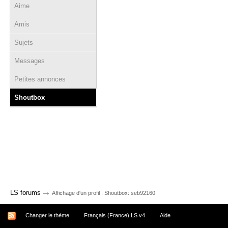
Aime
Amis
Sujets
Messages
Petites annonces
Shoutbox
→
LS forums
Affichage d'un profil : Shoutbox: seb92160
Changer le thème
Français (France) LS v4
Aide