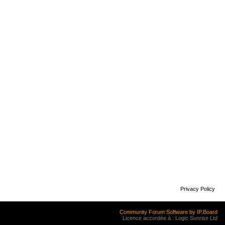
Privacy Policy
Community Forum Software by IP.Board
Licence accordée à : Logic Sunrise Ltd