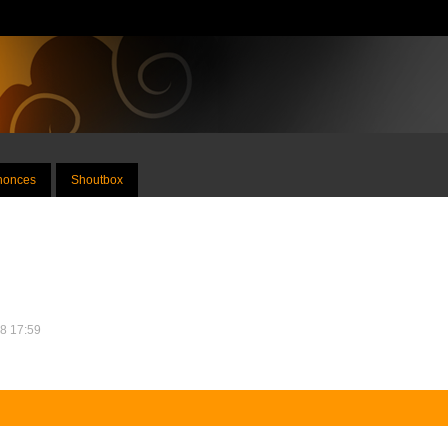
nnonces
Shoutbox
18 17:59