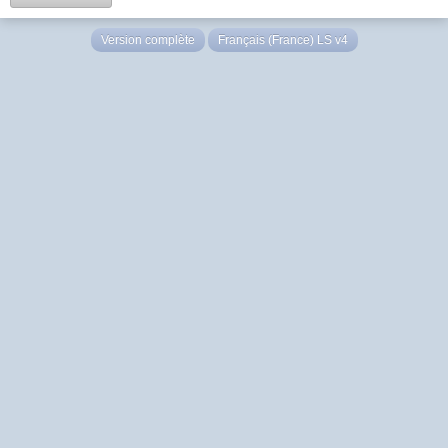
Version complète
Français (France) LS v4