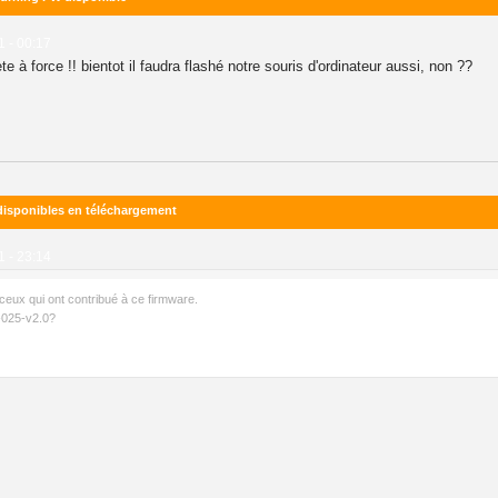
1 - 00:17
e à force !! bientot il faudra flashé notre souris d'ordinateur aussi, non ??
disponibles en téléchargement
1 - 23:14
ceux qui ont contribué à ce firmware.
-025-v2.0?