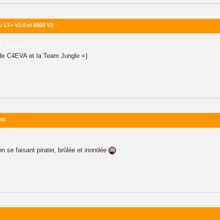
u LT+ V2.0 et 0800 V3
1 - 22:44
r de C4EVA et la Team Jungle =)
ni
 07:52
n se faisant pirater, brûlée et inondée