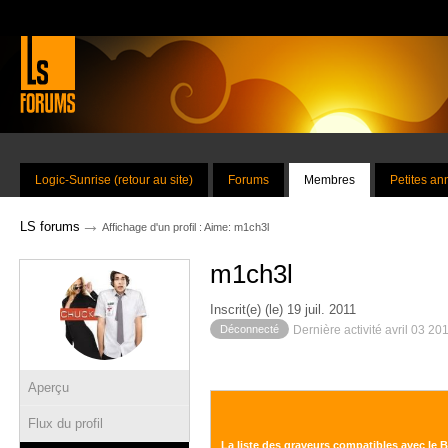
Logic-Sunrise (retour au site)
Forums
Membres
Petites a
→
LS forums
Affichage d'un profil : Aime: m1ch3l
m1ch3l
Inscrit(e) (le) 19 juil. 2011
Déconnecté
Dernière activité avril 03 20
Aperçu
Flux du profil
La liste des graveurs compatibles avec le