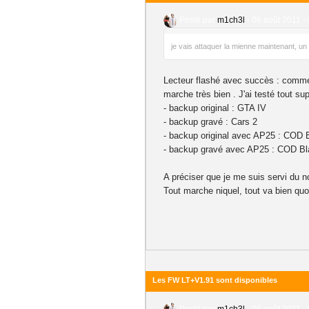
Posté par
m1ch3l
-
06 août 2011 -
je vais attaquer la mienne maintenant, u
Lecteur flashé avec succès : comme l
marche très bien . J'ai testé tout sup
- backup original : GTA IV
- backup gravé : Cars 2
- backup original avec AP25 : COD
- backup gravé avec AP25 : COD B
A préciser que je me suis servi du n
Tout marche niquel, tout va bien qu
Les FW LT+V1.91 sont disponibles