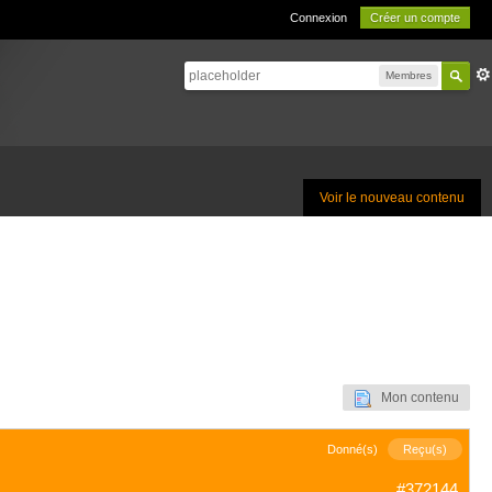
Connexion
Créer un compte
Membres
Voir le nouveau contenu
Mon contenu
Donné(s)
Reçu(s)
#372144