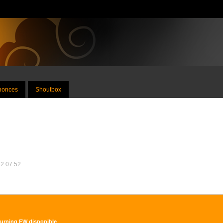
nnonces
Shoutbox
12 07:52
 Burning FW disponible