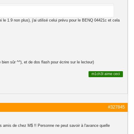
e 1.9 non plus), j'ai utilisé celui prévu pour le BENQ 04421c et cela
en sûr ^^), et de dos flash pour écrire sur le lecteur)
m1ch3l
aime ceci
#327845
nos amis de chez M$ !! Personne ne peut savoir à l'avance quelle