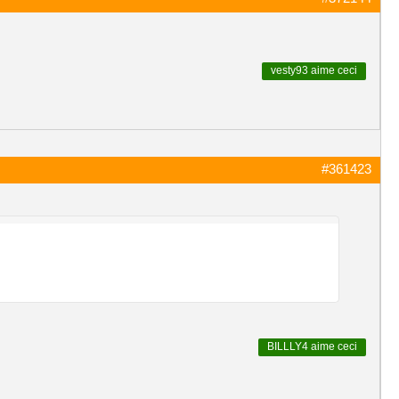
vesty93
aime ceci
#361423
BILLLY4
aime ceci