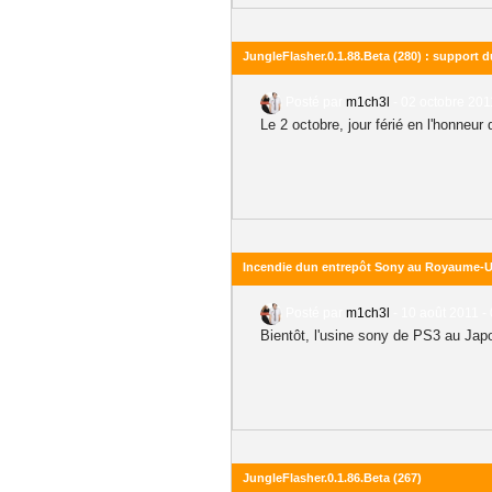
JungleFlasher.0.1.88.Beta (280) : support d
Posté par
m1ch3l
-
02 octobre 201
Le 2 octobre, jour férié en l'honneu
Incendie dun entrepôt Sony au Royaume-U
Posté par
m1ch3l
-
10 août 2011 -
Bientôt, l'usine sony de PS3 au Japo
JungleFlasher.0.1.86.Beta (267)