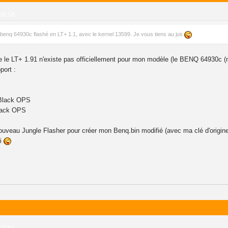
 06:58
n benq 64930c flashé en LT+ 1.1, avec le kernel 13599. Je vous tiens au jus
e LT+ 1.91 n'existe pas officiellement pour mon modèle (le BENQ 64930c (ni l
port :
 Black OPS
lack OPS
ouveau Jungle Flasher pour créer mon Benq.bin modifié (avec ma clé d'origine bi
oi