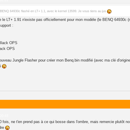
 02:51
n BENQ 64930c flashé en LT+ 1.1, avec le kernel 13599. Je vous tiens au jus
e LT+ 1.91 n'existe pas officiellement pour mon modèle (le BENQ 64930c (ni l
support :
 Black OPS
lack OPS
ouveau Jungle Flasher pour créer mon Benq.bin modifié (avec ma clé d'origine bi
oi
 00:48
40 fois, ne t'en prend pas à ce qui bosse dans l'ombre, mais remercie plutôt 
dre