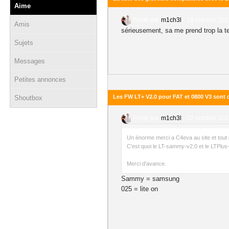
Aime
Posté par
m1ch3l
-
18 octobre 201
Amis
sérieusement, sa me prend trop la tet
Sujets
Messages
Petites annonces
Les FW LT+ V2.0 pour FAT et 0800 V3 sont 
Shoutbox
Posté par
m1ch3l
-
02 octobre 201
Un énorme merci a C4eva au site et tout 
C'est quoi le LT-sammy-v2.0 et le LTPlus
Merci d'avance.
Sammy = samsung
025 = lite on