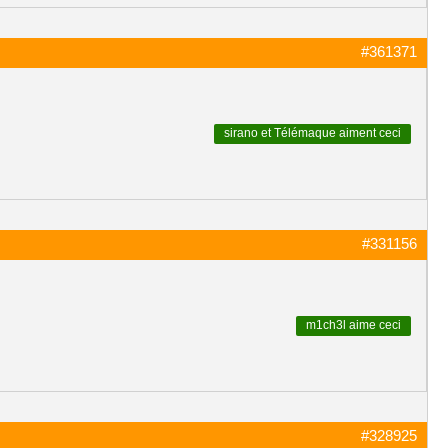
#361371
sirano
et
Télémaque
aiment ceci
#331156
m1ch3l
aime ceci
#328925