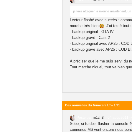
Posté par
m1ch3l
-
06 août 2011 -
je vais attaquer la mienne maintenant, u
Lecteur flashé avec succès : comme l
marche très bien
. J'ai testé tout 
- backup original : GTA IV
- backup gravé : Cars 2
- backup original avec AP25 : COD
- backup gravé avec AP25 : COD B
A préciser que je me suis servi du n
Tout marche niquel, tout va bien qu
Des nouvelles du firmware LT+ 1.91
Posté par
m1ch3l
-
04 août 2011 -
Sebo, si tu dois flasher ta console 
conneries M$ vont encore nous pon