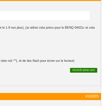
e 1.9 non plus), j'ai utilisé celui prévu pour le BENQ 04421c et cela
en sûr ^^), et de dos flash pour écrire sur le lecteur)
m1ch3l
aime ceci
#328905