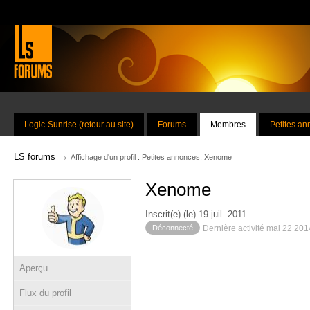
Logic-Sunrise (retour au site)
Forums
Membres
Petites a
→
LS forums
Affichage d'un profil : Petites annonces: Xenome
Xenome
Inscrit(e) (le) 19 juil. 2011
Déconnecté
Dernière activité mai 22 201
Aperçu
Flux du profil