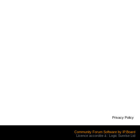
Privacy Policy
Community Forum Software by IP.Board
Licence accordée à : Logic Sunrise Ltd