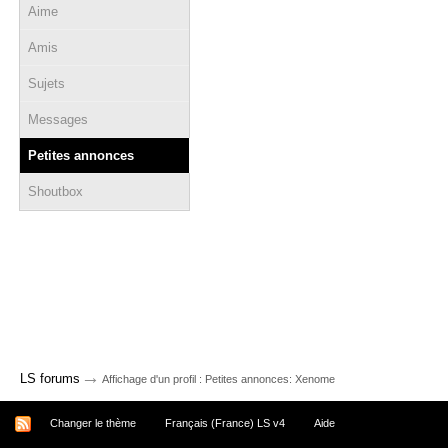
Aime
Amis
Sujets
Messages
Petites annonces
Shoutbox
→
LS forums
Affichage d'un profil : Petites annonces: Xenome
Changer le thème
Français (France) LS v4
Aide