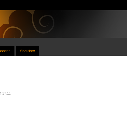
nnonces
Shoutbox
4 17:11