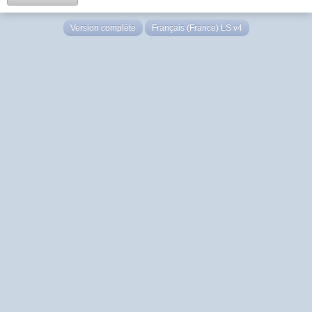
Version complète
Français (France) LS v4