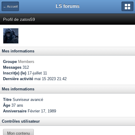
LS forums
← Accueil
Profil de zatos59
Mes informations
Groupe
Members
Messages
312
Inscrit(e) (le)
17-juillet 11
Dernière activité
mai 15 2023 21:42
Mes informations
Titre
Sunriseur avancé
Âge
37 ans
Anniversaire
Février 17, 1989
Contrôles utilisateur
Mon contenu