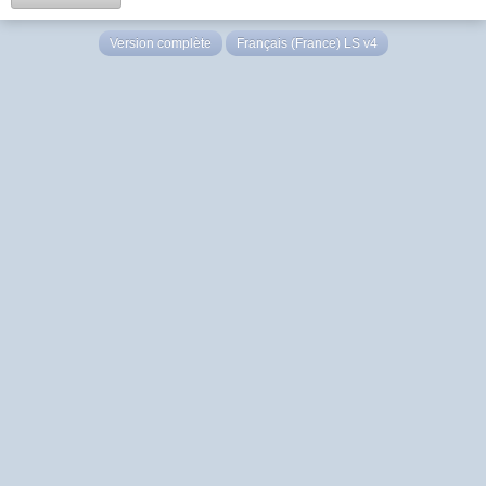
Version complète
Français (France) LS v4